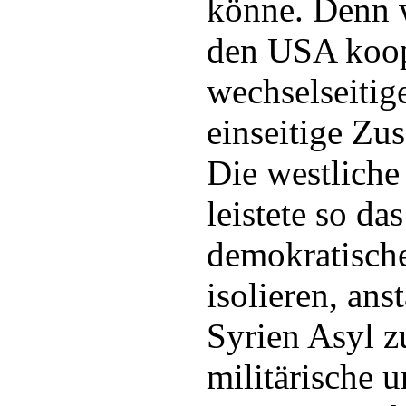
könne. Denn w
den USA koope
wechselseitig
einseitige Zu
Die westliche
leistete so das
demokratisch
isolieren, ans
Syrien Asyl z
militärische 