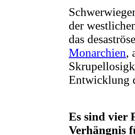
Schwerwiegen
der westliche
das desaströs
Monarchien
,
Skrupellosigk
Entwicklung 
Es sind vier 
Verhängnis f