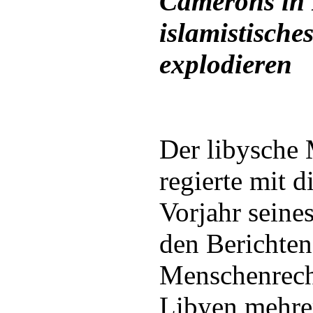
Camerons in 
islamistische
explodieren
Der libysche
regierte mit d
Vorjahr seine
den Berichten
Menschenrech
Libyen mehrer