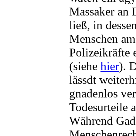
Massaker an 
ließ, in desse
Menschen am 
Polizeikräfte
(siehe
hier
). 
lässdt weiter
gnadenlos ver
Todesurteile 
Während Gadd
Menschenrech