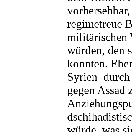
vorhersehbar,
regimetreue B
militärischen
würden, den s
konnten. Eben
Syrien durch
gegen Assad 
Anziehungspu
dschihadisti
würde, was si