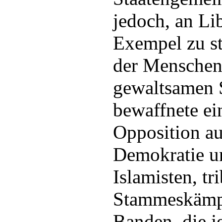
jedoch, an Li
Exempel zu s
der Menschen
gewaltsamen S
bewaffnete ei
Opposition au
Demokratie un
Islamisten, tr
Stammeskämpf
Banden, die j