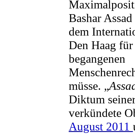
Maximalpositi
Bashar Assad 
dem Internati
Den Haag für 
begangenen
Menschenrecht
müsse. „
Assa
Diktum seiner
verkündete O
August 2011