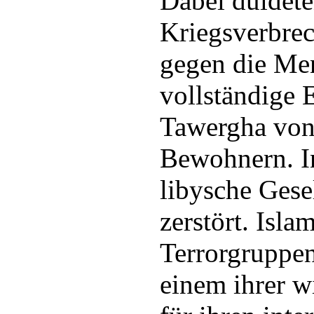
Dabei duldete
Kriegsverbre
gegen die Men
vollständige 
Tawergha von
Bewohnern. I
libysche Gese
zerstört. Isla
Terrorgruppe
einem ihrer w