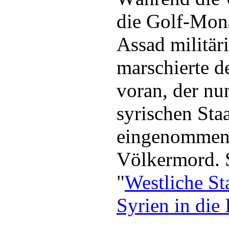
die Golf-Mona
Assad militär
marschierte d
voran, der n
syrischen Sta
eingenommen h
Völkermord. S
"
Westliche St
Syrien in die