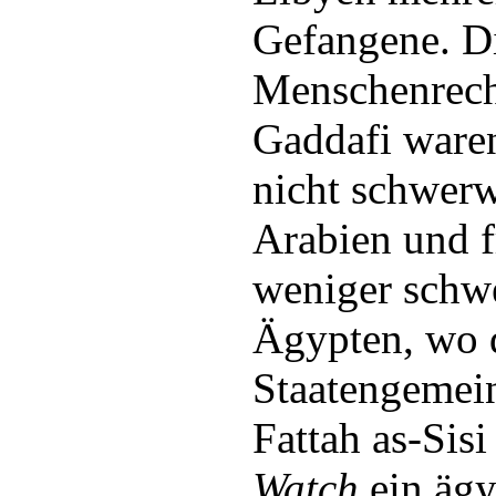
Gefangene. D
Menschenrech
Gaddafi ware
nicht schwerw
Arabien und f
weniger schwe
Ägypten, wo d
Staatengemein
Fattah as-Sis
Watch
ein ägy