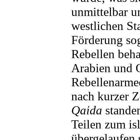
unmittelbar u
westlichen Sta
Förderung so
Rebellen behar
Arabien und Q
Rebellenarmee
nach kurzer Z
Qaida
standen
Teilen zum is
übergelaufen 